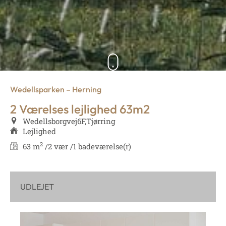
Wedellsparken – Herning
2 Værelses lejlighed 63m2
Wedellsborgvej
6F,
Tjørring
Lejlighed
2
63 m
/
2 vær /
1 badeværelse(r)
UDLEJET