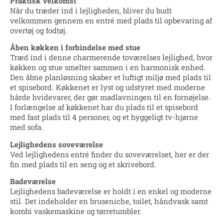
Praktisk velkomst
Når du træder ind i lejligheden, bliver du budt
velkommen gennem en entré med plads til opbevaring af
overtøj og fodtøj.
Åben køkken i forbindelse med stue
Træd ind i denne charmerende toværelses lejlighed, hvor
køkken og stue smelter sammen i en harmonisk enhed.
Den åbne planløsning skaber et luftigt miljø med plads til
et spisebord. Køkkenet er lyst og udstyret med moderne
hårde hvidevarer, der gør madlavningen til en fornøjelse.
I forlængelse af køkkenet har du plads til et spisebord
med fast plads til 4 personer, og et hyggeligt tv-hjørne
med sofa.
Lejlighedens soveværelse
Ved lejlighedens entré finder du soveværelset, her er der
fin med plads til en seng og et skrivebord.
Badeværelse
Lejlighedens badeværelse er holdt i en enkel og moderne
stil. Det indeholder en bruseniche, toilet, håndvask samt
kombi vaskemaskine og tørretumbler.