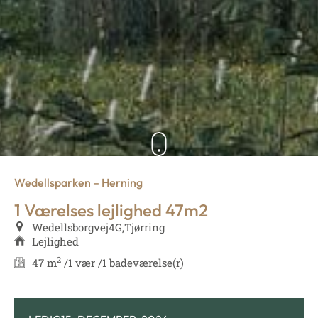
Wedellsparken – Herning
1 Værelses lejlighed 47m2
Wedellsborgvej
4G,
Tjørring
Lejlighed
2
47 m
/
1 vær /
1 badeværelse(r)