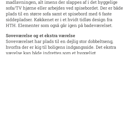
madlavningen, alt imens der slappes af i det hyggelige
sofa/TV hjørne eller arbejdes ved spisebordet. Der er både
plads til en større sofa samt et spisebord med 6 faste
siddepladser. Køkkenet er i et hvidt tidløs design fra
HTH. Elementer som også går igen på badeværelset.
Soveværelse og et ekstra værelse
Soveværelset har plads til en dejlig stor dobbeltseng,
hvorfra der er kig til boligens indgangsside. Det ekstra
værelse kan både indrettes som et hyggeligt
børneværelse med plads til leg, et teenageværelse med
plads til en større seng og skrivebord eller et praktisk
kontor. Herfra er der direkte kig til boligens udeareal, og
de omkringliggende grønne arealer.
Boligens udearealer
På begge sider af rækkehuset er der mulighed for at skabe
hyggelige uderum med de flisebelagte terrasser. På
indgangssiden er der plads til et lille cafesæt, hvor der på
havesiden er plads til et større loungesæt. De dejlige
uderum er med til at udvide boligens kvadratmeter, når
vejret indbyder til at åbne op.