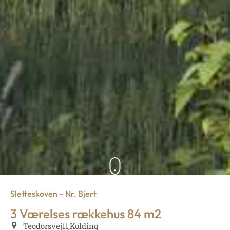
Sletteskoven – Nr. Bjert
3 Værelses rækkehus 84 m2
Teodorsvej
11,
Kolding