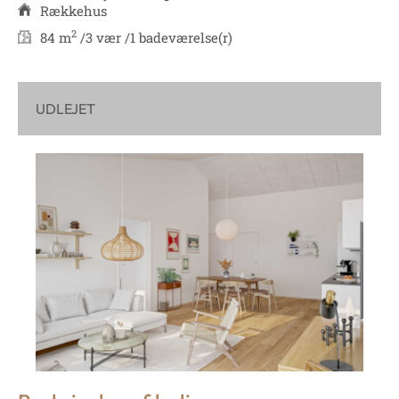
Rækkehus
2
84 m
/
3 vær /
1 badeværelse(r)
UDLEJET