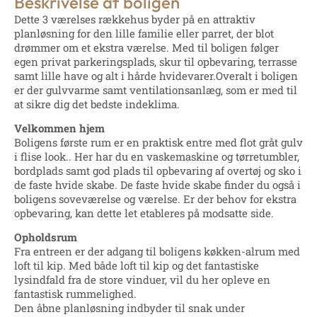
Beskrivelse af boligen
Dette 3 værelses rækkehus byder på en attraktiv
planløsning for den lille familie eller parret, der blot
drømmer om et ekstra værelse. Med til boligen følger
egen privat parkeringsplads, skur til opbevaring, terrasse
samt lille have og alt i hårde hvidevarer.Overalt i boligen
er der gulvvarme samt ventilationsanlæg, som er med til
at sikre dig det bedste indeklima.
Velkommen hjem
Boligens første rum er en praktisk entre med flot gråt gulv
i flise look.. Her har du en vaskemaskine og tørretumbler,
bordplads samt god plads til opbevaring af overtøj og sko i
de faste hvide skabe. De faste hvide skabe finder du også i
boligens soveværelse og værelse. Er der behov for ekstra
opbevaring, kan dette let etableres på modsatte side.
Opholdsrum
Fra entreen er der adgang til boligens køkken-alrum med
loft til kip. Med både loft til kip og det fantastiske
lysindfald fra de store vinduer, vil du her opleve en
fantastisk rummelighed.
Den åbne planløsning indbyder til snak under