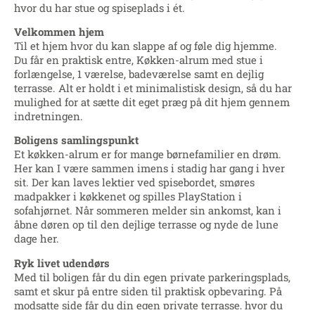
hvor du har stue og spiseplads i ét.
Velkommen hjem
Til et hjem hvor du kan slappe af og føle dig hjemme.
Du får en praktisk entre, Køkken-alrum med stue i
forlængelse, 1 værelse, badeværelse samt en dejlig
terrasse. Alt er holdt i et minimalistisk design, så du har
mulighed for at sætte dit eget præg på dit hjem gennem
indretningen.
Boligens samlingspunkt
Et køkken-alrum er for mange børnefamilier en drøm.
Her kan I være sammen imens i stadig har gang i hver
sit. Der kan laves lektier ved spisebordet, smøres
madpakker i køkkenet og spilles PlayStation i
sofahjørnet. Når sommeren melder sin ankomst, kan i
åbne døren op til den dejlige terrasse og nyde de lune
dage her.
Ryk livet udendørs
Med til boligen får du din egen private parkeringsplads,
samt et skur på entre siden til praktisk opbevaring. På
modsatte side får du din egen private terrasse, hvor du