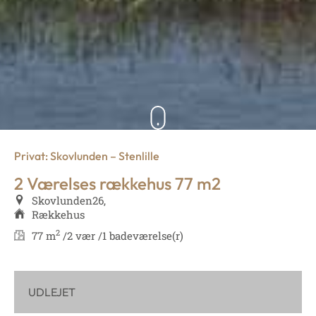
Privat: Skovlunden – Stenlille
2 Værelses rækkehus 77 m2
Skovlunden
26,
Rækkehus
2
77 m
/
2 vær /
1 badeværelse(r)
UDLEJET