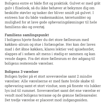
Boligens entre er både flot og praktisk. Gulvet er med gråt
gulv i fliselook, så du ikke behøver at bekymre dig om
beskidte støvler og tasker der bliver smidt på gulvet. I
entreen har du både vaskemaskine, tørretumbler og
mulighed for at lave gode opbevaringsløsninger til hele
familiens sko og overtøj.
Familiens samlingspunkt
I boligens hjerte finder du det store fællesrum med
køkken-alrum og stue i forlængelse. Her kan der laves
mad i det åbne køkken, klares lektier ved spisebordet,
slappes af i sofaen alt mens i stadig er sammen og kan
vende dagen. Fra det store fællesrum er der adgang til
boligens resterende værelser.
Boligens 3 værelser
Boligen byder på et stort soveværelse samt 2 mindre
værelser. Alle værelserne er med faste hvide skabe til
opbevaring samt et stort vindue, som på fineste vis lukker
lys ind til rummet. Soveværelset samt det ene værelse er
vendt mod boligens terrasse og de grønne fællesarealer.
Det tredje værelse er placeret mod indgangssiden.