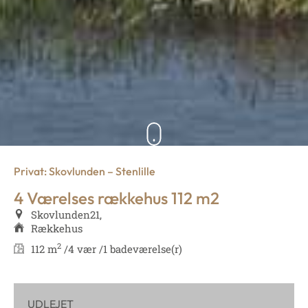
Privat: Skovlunden – Stenlille
4 Værelses rækkehus 112 m2
Skovlunden
21,
Rækkehus
2
112 m
/
4 vær /
1 badeværelse(r)
UDLEJET