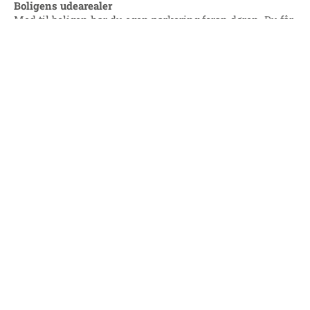
Boligens udearealer
Med til boligen har du egen parkering foran døren. Du får
også et træskur på indgangssiden hvor du kan opbevare
ting som værktøj, redskaber osv. På modsatte side af
huset har du fra din terrasse direkte adgang til de grønne
arealer i Skovlunden.
Specifikationer
Type
Rækkehus
Energimærke
A2015
Projekt
Privat: Skovlunden –
Stenlille