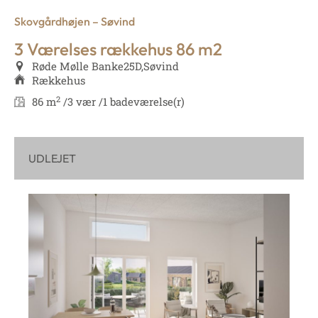
Skovgårdhøjen – Søvind
3 Værelses rækkehus 86 m2
Røde Mølle Banke
25D,
Søvind
Rækkehus
2
86 m
/
3 vær /
1 badeværelse(r)
UDLEJET