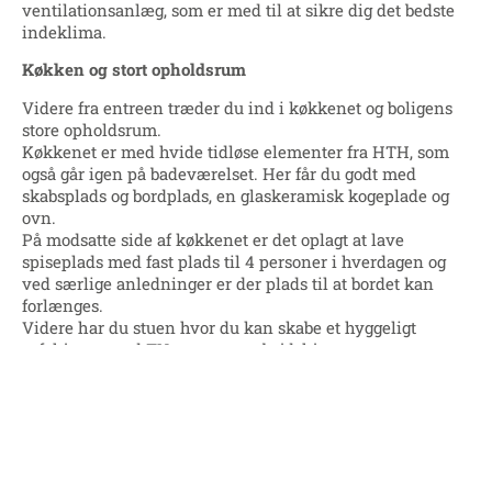
ventilationsanlæg, som er med til at sikre dig det bedste
indeklima.
Køkken og stort opholdsrum
Videre fra entreen træder du ind i køkkenet og boligens
store opholdsrum.
Køkkenet er med hvide tidløse elementer fra HTH, som
også går igen på badeværelset. Her får du godt med
skabsplads og bordplads, en glaskeramisk kogeplade og
ovn.
På modsatte side af køkkenet er det oplagt at lave
spiseplads med fast plads til 4 personer i hverdagen og
ved særlige anledninger er der plads til at bordet kan
forlænges.
Videre har du stuen hvor du kan skabe et hyggeligt
sofahjørne med TV og evt. et arbejdshjørne.
Boligens værelser
I soveværelset, placeret mod boligens indgangsside, har
du plads til en dobbeltseng, og en stor garderobe med de
tre faste hvide skabe. Boligens ekstra værelse kan både
indrettes som et hyggeligt børneværelse med plads til leg