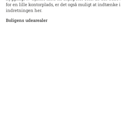
for en lille kontorplads, er det også muligt at indtænke i
indretningen her.
Boligens udearealer
På indgangssiden har du en lille flisebelagt terrasse med
plads til et cafesæt eller en bænk samt et træskur til
opbevaring og cykelparkering.
På boligens modsatte side har du en større flisebelagt
terrasse samt et mindre græsstykke omkranset af en
nyplantet hæk. Her kan du nyde en stille morgen med
kaffe og hunden eller de lune sommeraftener med grill og
havespil.
Fra havesiden er der direkte adgang til de
omkringliggende grønne arealer.
Specifikationer