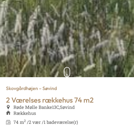
Skovgårdhøjen – Søvind
2 Værelses rækkehus 74 m2
Røde Mølle Banke
13C,
Søvind
Rækkehus
2
74 m
/
2 vær /
1 badeværelse(r)