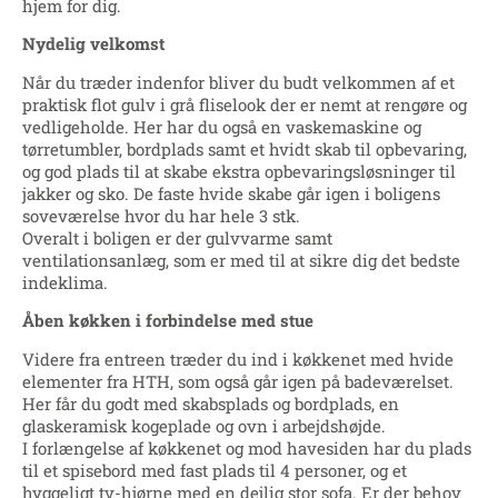
hjem for dig.
Nydelig velkomst
Når du træder indenfor bliver du budt velkommen af et
praktisk flot gulv i grå fliselook der er nemt at rengøre og
vedligeholde. Her har du også en vaskemaskine og
tørretumbler, bordplads samt et hvidt skab til opbevaring,
og god plads til at skabe ekstra opbevaringsløsninger til
jakker og sko. De faste hvide skabe går igen i boligens
soveværelse hvor du har hele 3 stk.
Overalt i boligen er der gulvvarme samt
ventilationsanlæg, som er med til at sikre dig det bedste
indeklima.
Åben køkken i forbindelse med stue
Videre fra entreen træder du ind i køkkenet med hvide
elementer fra HTH, som også går igen på badeværelset.
Her får du godt med skabsplads og bordplads, en
glaskeramisk kogeplade og ovn i arbejdshøjde.
I forlængelse af køkkenet og mod havesiden har du plads
til et spisebord med fast plads til 4 personer, og et
hyggeligt tv-hjørne med en dejlig stor sofa. Er der behov