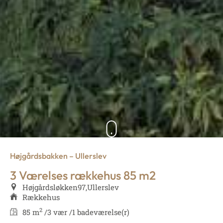
Højgårdsbakken – Ullerslev
3 Værelses rækkehus 85 m2
Højgårdsløkken
97,
Ullerslev
Rækkehus
2
85 m
/
3 vær /
1 badeværelse(r)