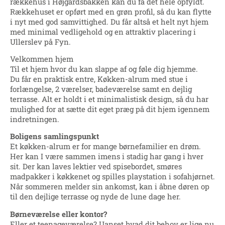
rækkehus i Højgårdsbakken kan du få det hele opfyldt.
Rækkehuset er opført med en grøn profil, så du kan flytte
i nyt med god samvittighed. Du får altså et helt nyt hjem
med minimal vedligehold og en attraktiv placering i
Ullerslev på Fyn.
Velkommen hjem
Til et hjem hvor du kan slappe af og føle dig hjemme.
Du får en praktisk entre, Køkken-alrum med stue i
forlængelse, 2 værelser, badeværelse samt en dejlig
terrasse. Alt er holdt i et minimalistisk design, så du har
mulighed for at sætte dit eget præg på dit hjem igennem
indretningen.
Boligens samlingspunkt
Et køkken-alrum er for mange børnefamilier en drøm.
Her kan I være sammen imens i stadig har gang i hver
sit. Der kan laves lektier ved spisebordet, smøres
madpakker i køkkenet og spilles playstation i sofahjørnet.
Når sommeren melder sin ankomst, kan i åbne døren op
til den dejlige terrasse og nyde de lune dage her.
Børneværelse eller kontor?
Eller et teenageværelse? Uanset hvad dit behov er lige nu