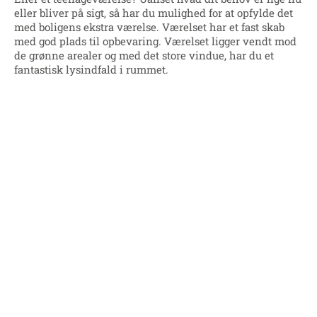
eller bliver på sigt, så har du mulighed for at opfylde det
med boligens ekstra værelse. Værelset har et fast skab
med god plads til opbevaring. Værelset ligger vendt mod
de grønne arealer og med det store vindue, har du et
fantastisk lysindfald i rummet.
Ryk livet udendørs
Med til boligen får du din egen private parkeringsplads
samt et skur på entre siden til praktisk opbevaring. På
modsatte side får du din egen private terrasse hvor du har
mulighed for at skabe et hyggeligt udemiljø. Fra terrassen
er der direkte adgang til grønne arealer som både
indbyder til leg, hundeluftning eller en gåtur.
Specifikationer
Type
Rækkehus