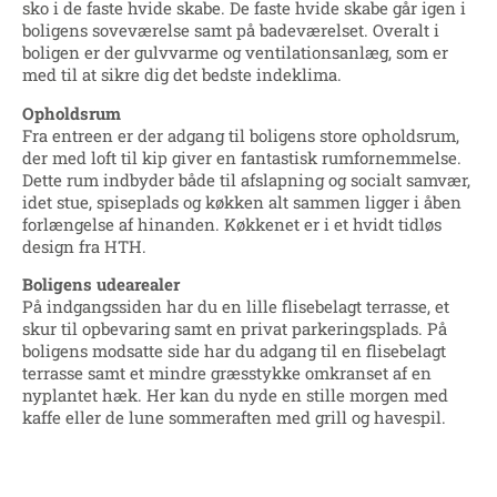
sko i de faste hvide skabe. De faste hvide skabe går igen i
boligens soveværelse samt på badeværelset. Overalt i
boligen er der gulvvarme og ventilationsanlæg, som er
med til at sikre dig det bedste indeklima.
Opholdsrum
Fra entreen er der adgang til boligens store opholdsrum,
der med loft til kip giver en fantastisk rumfornemmelse.
Dette rum indbyder både til afslapning og socialt samvær,
idet stue, spiseplads og køkken alt sammen ligger i åben
forlængelse af hinanden. Køkkenet er i et hvidt tidløs
design fra HTH.
Boligens udearealer
På indgangssiden har du en lille flisebelagt terrasse, et
skur til opbevaring samt en privat parkeringsplads. På
boligens modsatte side har du adgang til en flisebelagt
terrasse samt et mindre græsstykke omkranset af en
nyplantet hæk. Her kan du nyde en stille morgen med
kaffe eller de lune sommeraften med grill og havespil.
Fra havesiden er der direkte adgang til de
omkringliggende grønne arealer.