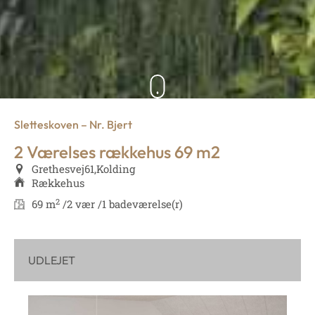
Sletteskoven – Nr. Bjert
2 Værelses rækkehus 69 m2
Grethesvej
61,
Kolding
Rækkehus
2
69 m
/
2 vær /
1 badeværelse(r)
UDLEJET