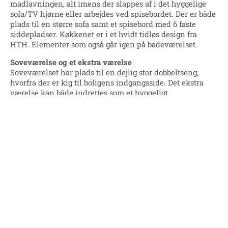
madlavningen, alt imens der slappes af i det hyggelige
sofa/TV hjørne eller arbejdes ved spisebordet. Der er både
plads til en større sofa samt et spisebord med 6 faste
siddepladser. Køkkenet er i et hvidt tidløs design fra
HTH. Elementer som også går igen på badeværelset.
Soveværelse og et ekstra værelse
Soveværelset har plads til en dejlig stor dobbeltseng,
hvorfra der er kig til boligens indgangsside. Det ekstra
værelse kan både indrettes som et hyggeligt
børneværelse med plads til leg, et teenageværelse med
plads til en større seng og skrivebord eller et praktisk
kontor. Herfra er der direkte kig til boligens udeareal, og
de omkringliggende grønne arealer.
Boligens udearealer
På begge sider af rækkehuset er der mulighed for at skabe
hyggelige uderum med de flisebelagte terrasser. På
indgangssiden er der plads til et lille cafesæt, hvor der på
havesiden er plads til et større loungesæt. De dejlige
uderum er med til at udvide boligens kvadratmeter, når
vejret indbyder til at åbne op.