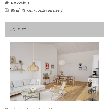
Rækkehus
2
86 m
/
3 vær /
1 badeværelse(r)
UDLEJET