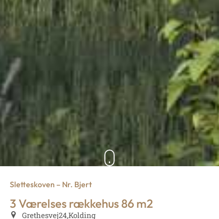
Sletteskoven – Nr. Bjert
3 Værelses rækkehus 86 m2
Grethesvej
24,
Kolding