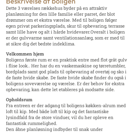
Beskrivelse af boligen
Dette 3 værelses rækkehus byder på en attraktiv
planløsning for den lille familie eller parret, der blot
drømmer om et ekstra værelse. Med til boligen følger
egen privat parkeringsplads, skur til opbevaring, terrasse
samt lille have og alt i hårde hvidevarer.Overalt i boligen
er der gulvvarme samt ventilationsanlæg, som er med til
at sikre dig det bedste indeklima.
Velkommen hjem
Boligens første rum er en praktisk entre med flot gråt gulv
i flise look.. Her har du en vaskemaskine og tørretumbler,
bordplads samt god plads til opbevaring af overtøj og sko i
de faste hvide skabe. De faste hvide skabe finder du også i
boligens soveværelse og værelse. Er der behov for ekstra
opbevaring, kan dette let etableres på modsatte side.
Opholdsrum
Fra entreen er der adgang til boligens køkken-alrum med
loft til kip. Med både loft til kip og det fantastiske
lysindfald fra de store vinduer, vil du her opleve en
fantastisk rummelighed.
Den åbne planløsning indbyder til snak under