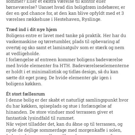
sommer? Eller et ekstra værelse til kontor eller
børneværelse? Uanset hvad din boligdrøm indebærer, er
der en god chance for, at den kan blive opfyldt med et 3
værelses rækkehuse i Hestehaven, Ryslinge.
Træd ind i dit nye hjem
Boligens entre er lavet med tanke på praktik. Her har du
vaskemaskine og tørretumbler, plads til opbevaring af
overtøj og sko samt et laminatgulv som er stærk og nem
at vedligeholde.
I forlængelse af entreen kommer boligens badeværelse
med hvide elementer fra HTH. Badeværelseselementerne
er holdt i et minimalistisk og tidløs design, så du kan
sætte dit eget præg. De hvide elementer går igen i
boligens køkken.
Ét stort fællesrum
I denne bolig er der skabt et naturligt samlingspunkt hvor
du har køkken, spiseplads og stue i forlængelse af
hinanden. De store vinduer mod terrassen giver et
fantastisk lysindfald til rummet.
Når vejret tilladder det, kan du åbne op til terrassen, og
nyde de dejlige sommerdage med morgenkaffe i solen,