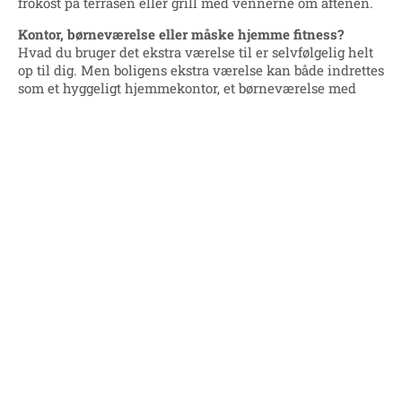
frokost på terrasen eller grill med vennerne om aftenen.
Kontor, børneværelse eller måske hjemme fitness?
Hvad du bruger det ekstra værelse til er selvfølgelig helt
op til dig. Men boligens ekstra værelse kan både indrettes
som et hyggeligt hjemmekontor, et børneværelse med
plads til leg og egen seng eller et fitness rum. Både
soveværelset og værelset har faste hvide skabe, som gør
det let i forhold til opbevaring.
Boligens udearealer
Med til boligen følger egen privat parkeringsplads lige
foran døren. På samme side har du et træskur til
opbevaring af diverse. På modsatte side har du din egen
træterrasse med grønne fællesarealer i forlængelse.
Specifikationer