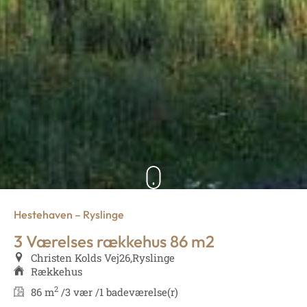
Hestehaven – Ryslinge
3 Værelses rækkehus 86 m2
Christen Kolds Vej
26,
Ryslinge
Rækkehus
2
86 m
/
3 vær /
1 badeværelse(r)